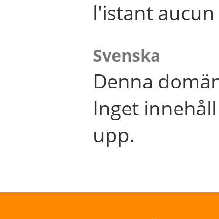
l'istant aucu
Svenska
Denna domän 
Inget innehål
upp.